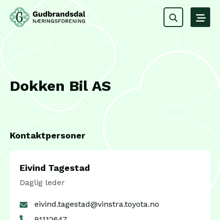
Dokken Bil AS
Kontaktpersoner
Eivind Tagestad
Daglig leder
eivind.tagestad@vinstra.toyota.no
91112647