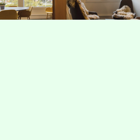
Innovasjonssenteret Ringebu
Innovasjonssenteret i Ringebu har blitt omtalt
som «trolig et av landets beste kontorfellesskap
og «coworkingspaces» utenfor Oslo (AW
Magazine, 2021). Dette er en sentralt beliggende
hub i Landsbyen Ringebu midt i
Gudbrandsdalen.
Her er du velkommen til å jobbe, studere, og
invitere til møter og arrangement i