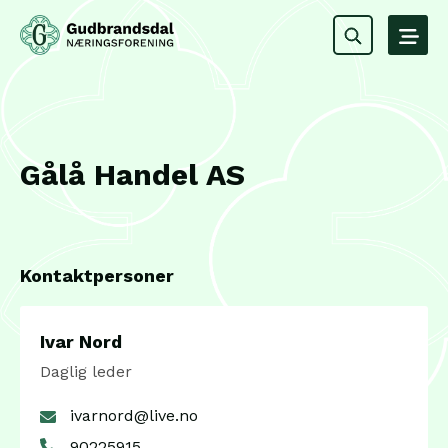
Gålå Handel AS
Kontaktpersoner
Ivar Nord
Daglig leder
ivarnord@live.no
90225915