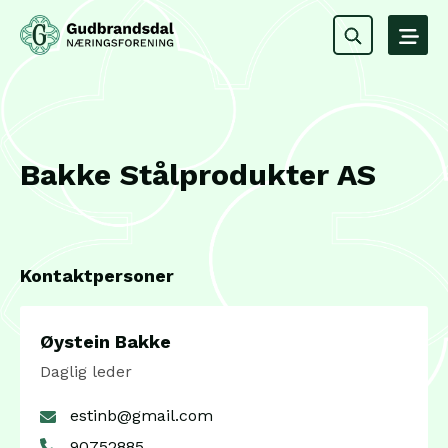
Bakke Stålprodukter AS
Kontaktpersoner
Øystein Bakke
Daglig leder
estinb@gmail.com
90752885