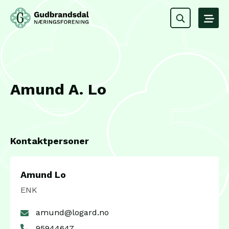
Amund A. Lo
Kontaktpersoner
Amund Lo
ENK
amund@logard.no
95944647