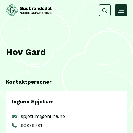
Hov Gard
Kontaktpersoner
Ingunn Spjotum
spjotum@online.no
90879781